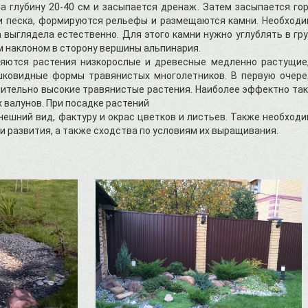
 глубину 20-40 см и засыпается дренаж. Затем засыпается го
 и песка, формируются рельефы и размещаются камни. Необход
 выглядела естественно. Для этого камни нужно углублять в гр
м наклоном в сторону вершины альпинария.
яются растения низкорослые и древесные медленно растущие
шковидные формы травянистых многолетников. В первую очер
ительно высокие травянистые растения. Наиболее эффектно та
 валунов. При посадке растений
нешний вид, фактуру и окрас цветков и листьев. Также необход
 и развития, а также сходства по условиям их выращивания.