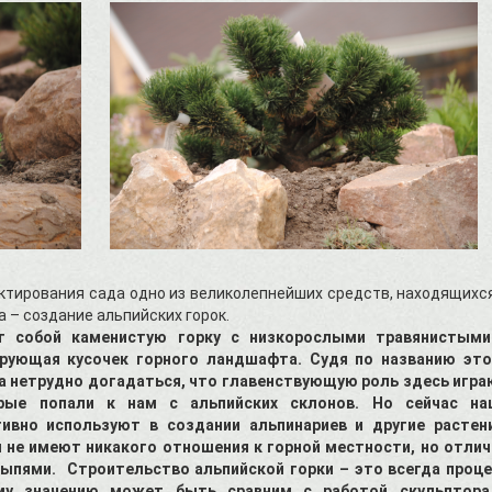
тирования сада одно из великолепнейших средств, находящихс
 – создание альпийских горок.
ет собой каменистую горку с низкорослыми травянистыми
ирующая кусочек горного ландшафта. Судя по названию это
 нетрудно догадаться, что главенствующую роль здесь игра
орые попали к нам с альпийских склонов. Но сейчас на
вно используют в создании альпинариев и другие растени
не имеют никакого отношения к горной местности, но отлич
сыпями.
Строительство альпийской горки – это всегда проце
ему значению может быть сравним с работой скульптора