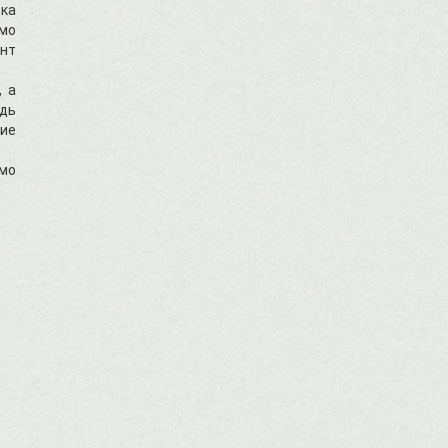
рка
имо
унт
, а
едь
кие
имо