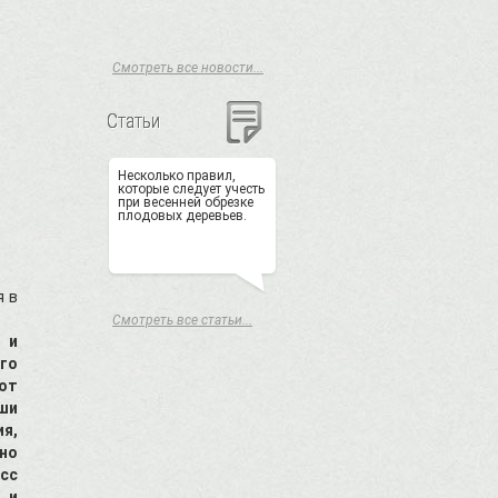
Смотреть все новости...
Статьи
Несколько правил,
которые следует учесть
при весенней обрезке
плодовых деревьев.
я в
Смотреть все статьи...
 и
го
ют
ши
я,
но
сс
 и