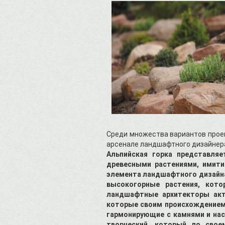
Среди множества вариантов проек
арсенале ландшафтного дизайнера
Альпийская горка представля
древесными растениями
, имит
элемента ландшафтного дизайна
высокогорные растения, кот
ландшафтные архитекторы акти
которые своим происхождением 
гармонирующие с камнями и на
творческий, который по сво