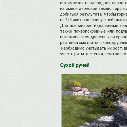
вынимается плодородная почва на
из смеси дерновой земли, торфа
добиться результата, чтобы горка
на 1/3 или наполовину с небольши
Для альпинария идеальными явл
также почвопокровные или поду
высаживаются древесные и сравн
растения смотрятся около крупных
необходимо учитывать их рост, в
учесть ритм цветения, темп роста
Сухой ручей