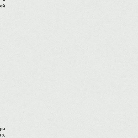
ей
При
то,