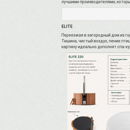
лучшими производителями, которы
ELITE
Переезжая в загородный дом из го
Тишина, чистый воздух, пение пти
картину идеально дополнят сп
a
-к