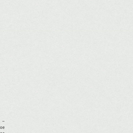
м –
ное