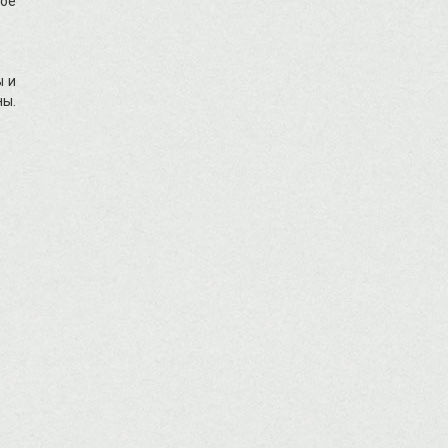
бое
ы и
ны.