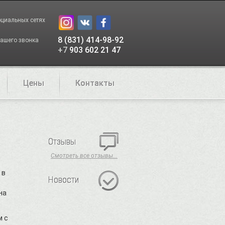
оциальных сетях
8 (831) 414-98-92
ашего звонка
+7
903 602 21 47
Цены
Контакты
Отзывы
Смотреть все отзывы...
 в
Новости
на
м с