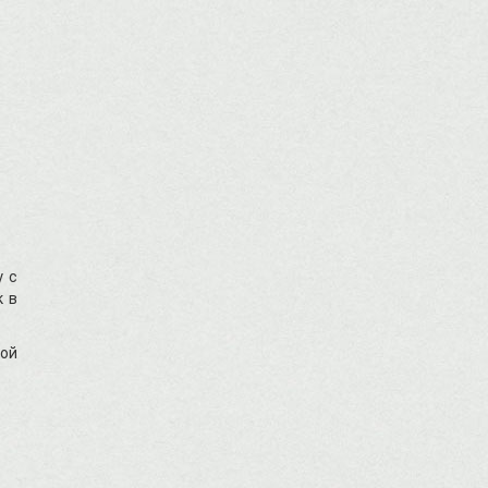
у с
к в
лой