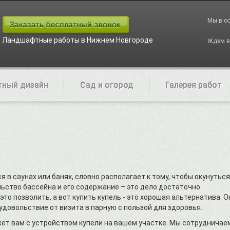
Мы в с
Ландшафтные работы в Нижнем Новгороде
Ждем в
ный дизайн
Сад и огород
Галерея работ
 в саунах или банях, словно располагает к тому, чтобы окунуться
ьство бассейна и его содержание – это дело достаточно
то позволить, а вот купить купель - это хорошая альтернатива. О
довольствие от визита в парную с пользой для здоровья.
т вам с устройством купели на вашем участке. Мы сотрудничае