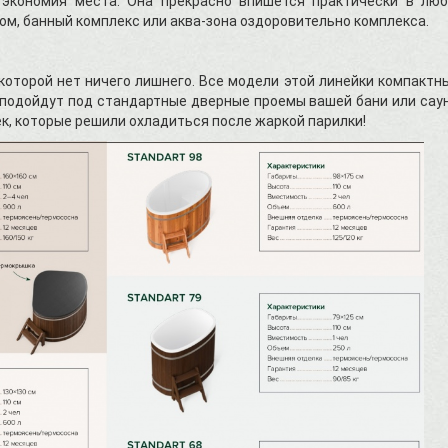
 экономия места. Она прекрасно впишется практически в лю
ом, банный комплекс или аква-зона оздоровительно комплекса.
которой нет ничего лишнего. Все модели этой линейки компактн
 подойдут под стандартные дверные проемы вашей бани или сау
ек, которые решили охладиться после жаркой парилки!