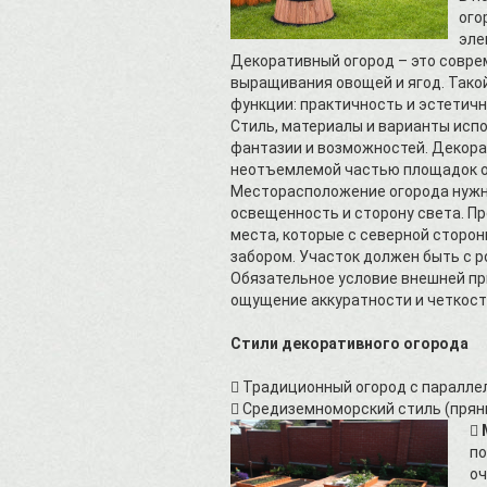
ого
эле
Декоративный огород – это совре
выращивания овощей и ягод. Тако
функции: практичность и эстетич
Стиль, материалы и варианты испо
фантазии и возможностей. Декор
неотъемлемой частью площадок о
Месторасположение огорода нужн
освещенность и сторону света. П
места, которые с северной сторо
забором. Участок должен быть с 
Обязательное условие внешней пр
ощущение аккуратности и четкост
Стили декоративного огорода
 Традиционный огород с паралле
 Средиземноморский стиль (пряны

по
оч