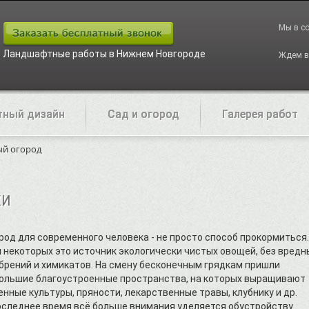
Мы в с
Ландшафтные работы в Нижнем Новгороде
Ждем в
ный дизайн
Сад и огород
Галерея работ
ый огород
ки
род для современного человека - не просто способ прокормиться.
 некоторых это источник экологически чистых овощей, без вредн
брений и химикатов. На смену бесконечным грядкам пришли
ольшие благоустроенные пространства, на которых выращивают
енные культуры, пряности, лекарственные травы, клубнику и др.
оследнее время всё больше внимания уделяется обустройству