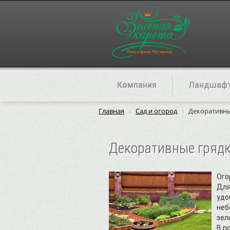
Компания
Ландшафт
Главная
Сад и огород
Декоративн
Декоративные гряд
Ого
Для
удо
неб
зел
В п